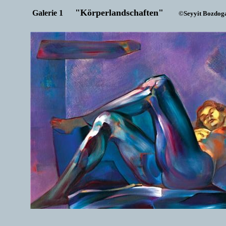
"Körperlandschaften"
Galerie 1
©Seyyit Bozdog