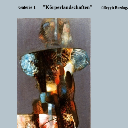
"Körperlandschaften"
Galerie 1
©Seyyit Bozdog