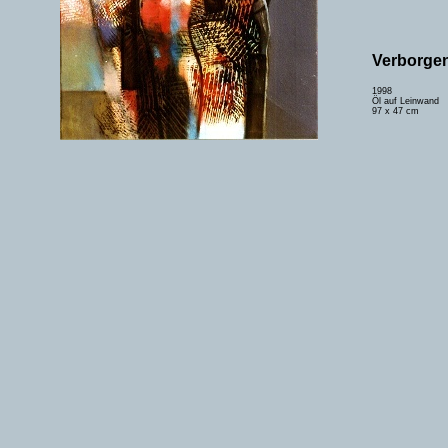
Verborge
1998
Öl auf Leinwand
97 x 47 cm